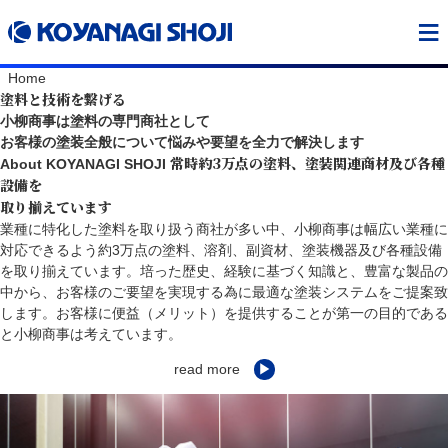
≡
Home
塗料と技術を繋げる
小柳商事は塗料の専門商社として
お客様の塗装全般について悩みや要望を全力で解決します
常時約3万点の塗料、塗装関連商材及び各種
About KOYANAGI SHOJI
設備を
取り揃えています
業種に特化した塗料を取り扱う商社が多い中、小柳商事は幅広い業種に
対応できるよう約3万点の塗料、溶剤、副資材、塗装機器及び各種設備
を取り揃えています。培った歴史、経験に基づく知識と、豊富な製品の
中から、お客様のご要望を実現する為に最適な塗装システムをご提案致
します。お客様に便益（メリット）を提供することが第一の目的である
と小柳商事は考えています。
read more
▶︎