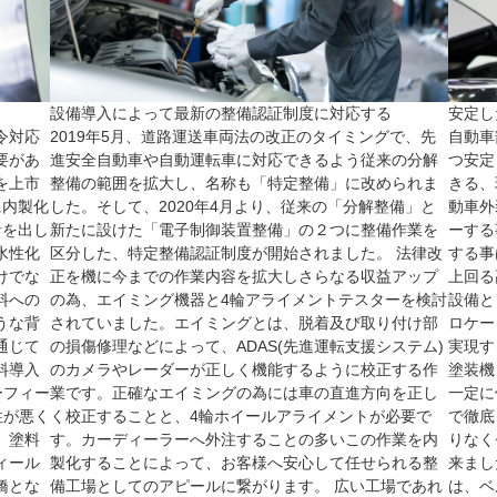
設備導入によって最新の整備認証制度に対応する
安定し
令対応
2019年5月、道路運送車両法の改正のタイミングで、先
自動車
要があ
進安全自動車や自動運転車に対応できるよう従来の分解
つ安定
を上市
整備の範囲を拡大し、名称も「特定整備」に改められま
きる、
に内製化
した。そして、2020年4月より、従来の「分解整備」と
動車外
針を出し
新たに設けた「電子制御装置整備」の２つに整備作業を
ーする
水性化
区分した、特定整備認証制度が開始されました。 法律改
する事
けでな
正を機に今までの作業内容を拡大しさらなる収益アップ
上回る
料への
の為、エイミング機器と4輪アライメントテスターを検討
設備と
うな背
されていました。エイミングとは、脱着及び取り付け部
ロケー
通じて
の損傷修理などによって、ADAS(先進運転支援システム)
実現す
料導入
のカメラやレーダーが正しく機能するように校正する作
塗装機
ーフィー
業です。正確なエイミングの為には車の直進方向を正し
一定に
性が悪く
く校正することと、4輪ホイールアライメントが必要で
で徹底
。塗料
す。カーディーラーへ外注することの多いこの作業を内
りなく
ィール
製化することによって、お客様へ安心して任せられる整
来まし
橋とな
備工場としてのアピールに繋がります。 広い工場であれ
は、ベ