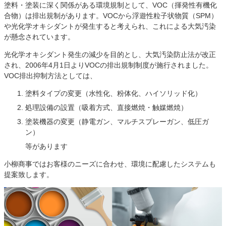
塗料・塗装に深く関係がある環境規制として、VOC（揮発性有機化
合物）は排出規制があります。VOCから浮遊性粒子状物質（SPM）
や光化学オキシダントが発生すると考えられ、これによる大気汚染
が懸念されています。
光化学オキシダント発生の減少を目的とし、大気汚染防止法が改正
され、2006年4月1日よりVOCの排出規制制度が施行されました。
VOC排出抑制方法としては、
塗料タイプの変更（水性化、粉体化、ハイソリッド化）
処理設備の設置（吸着方式、直接燃焼・触媒燃焼）
塗装機器の変更（静電ガン、マルチスプレーガン、低圧ガ
ン）
等があります
小柳商事ではお客様のニーズに合わせ、環境に配慮したシステムも
提案致します。