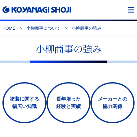
≡
HOME
>
小柳商事について
>
小柳商事の強み
小柳商事の強み
塗装に関する
長年培った
メーカーとの
幅広い知識
経験と実績
協力関係