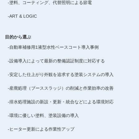
温度管理を行いブース内の塗装
が規定の面積を満たしているか
塗料、コーティング、代替照明による節電
ライメントができる省スペース
環境を常に一定に保つことで、
などであり、更に、原動機・動
での設備機器の提案をしまし
塗装品質を最大限に引き上げる
力伝達装置などの特定部品に関
ART & LOGIC
た。また、当社は補助金制度を
事を可能とします。 また導入後
しては、専門認証（装置別分解
活用した必要書類準備の支援な
も、修理や点検・メンテナンス
整備の認証）も必要となりま
どの実績も豊富です。その点で
まで対応致します。 お客様のご
す。 お客様が認証を取得するに
目的から選ぶ
もご評価していただき、設備機
要望に合わせた設計、設置にも
あたり、取り扱う車両の分類に
器を導入して頂きました。
自動車補修用1液型水性ベースコート導入事例
柔軟に対応しております。例え
応じた工具・設備や屋内作業場
ば「ハイルーフ車に対応したい
のストール数や広さ、整備士の
が天井高さが取れない」という
人数、油圧リフトやテスター類
設備導入によって最新の整備認証制度に対応する
お悩みには、ブースピット内へ
などをはじめとした必要な設
リフトを設置する事で通常の作
備・工具類などの提案により、
安定した仕上がり外観を追求する塗装システムの導入
業姿勢にて塗装する事も可能と
認証取得に向けたお手伝いをさ
なりますので、お気軽にお問い
せて頂きます。 認証を取得した
産廃処理（ブーススラッジ）の削減と作業効率の改善
合わせ下さい。
お客様からは車検新規ユーザー
だけでなく鈑金・塗装の仕事も
排水処理施設の新設・更新・統合などによる環境対応
増えたとご好評を頂いていま
す。
環境に優しい塗料、塗装設備の導入
ヒーター更新による作業性アップ