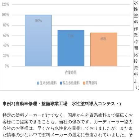
水
性
塗
料
作
業
時
間
比
較
資
料
よ
り
事例2(自動車修理・整備専業工場 水性塗料導入コンテスト)
特定の塗料メーカーだけでなく、国産から外資系塗料まで幅広くお
客様にご提案できることも、当社の強みです。カーディーラー協力
会社のお客様は、早くから水性化を目指しておりましたが、まだま
だ情報の少ない中で塗料メーカーの選定に苦慮されていました。そ