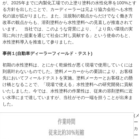
が、2025年までに内製化工場での上塗り塗料の水性化率を100%とす
る方針を出したことで、カーディーラーは元より協力会社へも水性
化の波が拡がりました。また、法規制の観点からだけでなく働き方
改革の観点からも、溶剤塗料から水性塗料への見直しが推進されて
います。 当社では、このような背景により、「より良い環境の実
現に向けた提案を通じて社会に対し貢献する」という使命のもと、
水性塗料導入を推進して参りました。
事例１(自動車ディーラーフィールド・テスト)
初期の水性塗料は、とにかく乾燥性が悪く現場で使用していくには
到底叶わないものでした。塗料メーカーからの要請により、お客様
先においてフィールドテストを実施。塗料メーカーとお客様との懸
け橋となることで、「現場で使える」水性塗料への研究開発に貢献
いたしました。今では、水性塗料の作業性は、従来の溶剤塗料に近
い水準にまで達していますが、当社がその一端を担うことが出来ま
した。
(
ー
カ
ー