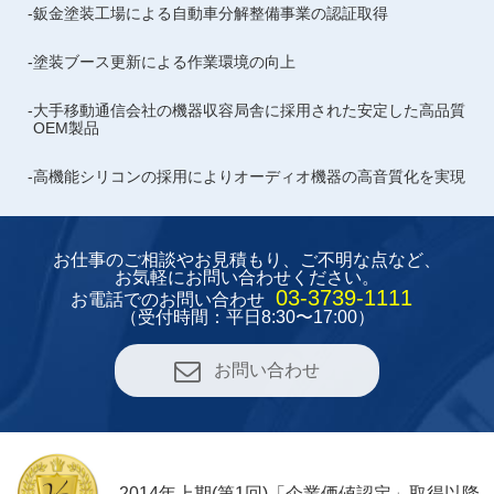
鈑金塗装工場による自動車分解整備事業の認証取得
塗装ブース更新による作業環境の向上
大手移動通信会社の機器収容局舎に採用された安定した高品質
OEM製品
高機能シリコンの採用によりオーディオ機器の高音質化を実現
お仕事のご相談やお見積もり、
ご不明な点など、
お気軽にお問い合わせください。
03-3739-1111
お電話でのお問い合わせ
（受付時間：平日8:30〜17:00）
お問い合わせ
2014年上期(第1回)「企業価値認定」取得以降