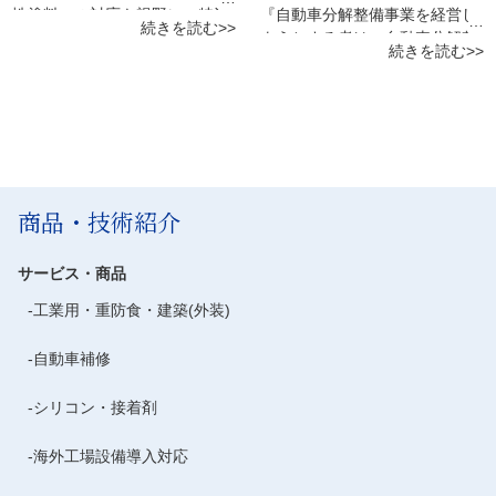
付け部の損傷修理などによっ
変更する事で対応します。セン
性塗料への対応も視野に、特注
『自動車分解整備事業を経営し
続きを読む>>
て、ADAS(先進運転支援システ
サーがワーク温度の異常上昇を
プッシュプルブースを提案した
ようとする者は、自動車分解整
続きを読む>>
ム)のカメラやレーダーが正しく
制御し、タイマーによる切り忘
事例です。 お客様から長年使用
備事業の種類及び分解整備を行
機能するように校正する作業で
れ防止機能も併せる事で変形な
してきた塗装ブース更新のご依
う事業場ごとに、地方運輸局長
す。正確なエイミングの為には
どのリスクも抑える事ができま
頼を頂きましたが、建屋の構造
の承認を受けなければならな
車の直進方向を正しく校正する
した。一定温度に達するとヒー
上、既製品での対応が不可能で
い』と定められています。 小柳
ことと、4輪ホイールアライメ
ターの電源が一時的にOFFとな
ある事が調査によって判りまし
商事はコンプライアンスの遵守
ントが必要です。カーディーラ
る為、節電にも寄与致します。
た。自動車補修業界向け設備メ
とともに集客アップを図りたい
ーへ外注することの多いこの作
また、自動車補修業界において
ーカーの製品だけではなく、工
というご要望に対し、認証取得
商品・技術紹介
業を内製化することによって、
も環境対応を見据えた塗料、設
業用製品を製造するお客様の
に必要な設備や工具の導入を支
お客様へ安心して任せられる整
備の導入が盛んですが、カーボ
様々な特注設備にも対応できる
援し、認証申請の手続までトー
備工場としてのアピールに繋が
ンブローヒーターの導入により
当社は、既設のピットを活用す
タルサポート致します。 認証工
サービス・商品
ります。 広い工場であれば、エ
温風ブロワー機能を活用する事
る事でコストダウンを図り、最
場とは、自動車の点検・整備を
イミング作業場と4輪アライメ
で水性塗料の乾燥時間が飛躍的
工業用・重防食・建築(外装)
大限の作業スペースを活用でき
行うために法令で定められてい
ント作業場とを別に設け、それ
に短縮でき、作業効率を落とさ
る様にブース形状から設計しま
る、安全の確保・公害の防止を
ぞれで作業することが可能です
ずに水性化による環境対応が実
自動車補修
した。作業環境の向上と省エ
図るために必要な一定基準等を
が、限られたスペースで従来の
現可能となりました。さらにお
ネ、さらに水性塗料への対応も
満たしている事を国が証明した
整備を対応しながら専用の作業
客様の工場のスペース効率を図
シリコン・接着剤
可能にした特注プッシュプルブ
工場を指します。具体的には、
場を設けることは、ストール数
るため、ヒーターを天井吊下式
ースを提案し、導入して頂きま
整備士の人数、規定されている
を減らすことになり収益拡大に
に改造し設置する事も可能とな
した。 塗装から乾燥までブース
海外工場設備導入対応
工場設備（工具）が整備されて
は繋がりません。そこで、同じ
っております。
内の内圧を自動調整し、適切な
いるか、屋内作業場と車両置場
場所でエイミング作業と4輪ア