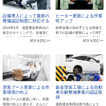
設備導入によって最新の
ヒーター更新による作業
整備認証制度に対応する
性アップ
2019年5月、道路運送車両法の
効率改善の決め手となる乾燥工
改正のタイミングで、先進安全
程での設備の更新によって作業
自動車や自動運転車に対応でき
性の向上と、塗装工程の環境対
続きを読む>>
続きを読む>>
るよう従来の分解整備の範囲を
応化を図りたいというご要望に
拡大し、名称も「特定整備」に
対し、カーボンブローヒーター
改められました。そして、2020
をご提案致しました。 ヒーター
年4月より、従来の「分解整
部は瞬間的に立ち上がる長波・
備」と新たに設けた「電子制御
中波・短波を同時に出すカーボ
装置整備」の２つに整備作業を
ン製を採用する事で乾燥時間を
区分した、特定整備認証制度が
大幅に短縮しました。乾燥させ
開始されました。 法律改正を機
るワーク表面温度をセンサーと
に今までの作業内容を拡大しさ
マイコンで自動コントロールす
塗装ブース更新による作
鈑金塗装工場による自動
らなる収益アップの為、エイミ
る事で、アルミパネルや超高張
業環境の向上
車分解整備事業の認証取
ング機器と4輪アライメントテ
力鋼板でも温度の上がり過ぎに
得
スターを検討されていました。
よる歪みの発生を抑え、バンパ
塗装ブースの更新に伴い、作業
エイミングとは、脱着及び取り
ーや樹脂パーツにも設定温度を
環境の向上と省エネ、さらに水
道路運送車両法第78条により