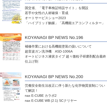
国交省、「電子車検証特設サイト」を開設
若手や女性の人材確保・育成
オートサービスショー2023
「ハイブリッド触媒」「高機能エアコンフィルター」
KOYANAGI BP NEWS No.196
補修作業における高機能塗装の扱いについて
超音波ガン洗浄機 ASD-1006A
オートビジネス液状タイプ 超々微粒子研磨剤配合最終
仕上げ剤
KOYANAGI BP NEWS No.200
労働安全衛生法改正に伴う新たな化学物質規制につい
て解説！
nax E-CUBE カラボ2
nax E-CUBE WB (2:1) SCクリヤー