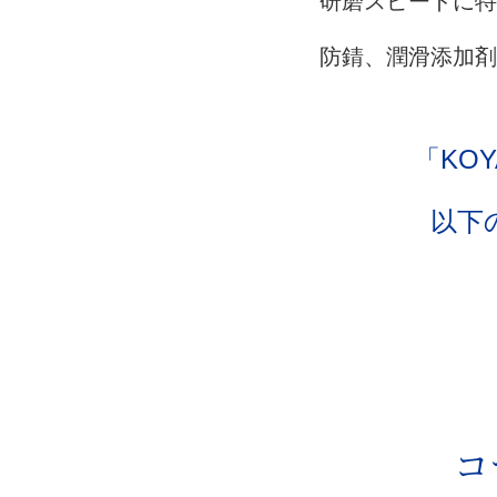
研磨スピードに特化
防錆、潤滑添加剤
「KOY
以下
コ