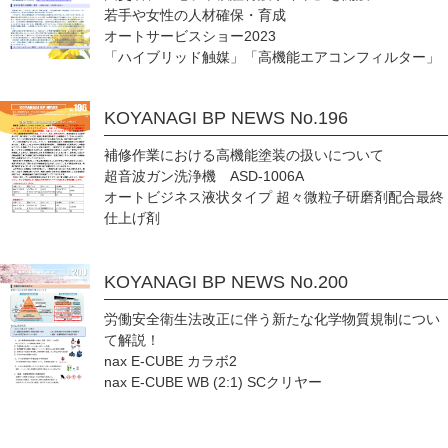
若手や女性の人材確保・育成
オートサービスショー2023
「ハイブリッド触媒」「高機能エアコンフィルター」
KOYANAGI BP NEWS No.196
補修作業における高機能塗装の扱いについて
超音波ガン洗浄機 ASD-1006A
オートビジネス液状タイプ 超々微粒子研磨剤配合最終
仕上げ剤
KOYANAGI BP NEWS No.200
労働安全衛生法改正に伴う新たな化学物質規制につい
て解説！
nax E-CUBE カラボ2
nax E-CUBE WB (2:1) SCクリヤー